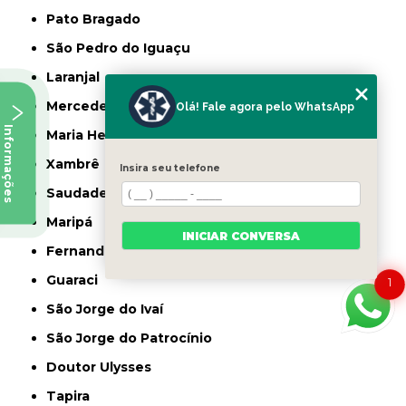
Pato Bragado
São Pedro do Iguaçu
Laranjal
Mercedes
Olá! Fale agora pelo WhatsApp
Informações
Maria Helena
Xambrê
Insira seu telefone
Saudade do Iguaçu
Maripá
INICIAR CONVERSA
Fernandes Pinheiro
Guaraci
1
São Jorge do Ivaí
São Jorge do Patrocínio
Doutor Ulysses
Tapira