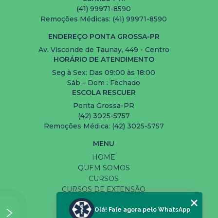
(41) 99971-8590
Remoções Médicas: (41) 99971-8590
ENDEREÇO PONTA GROSSA-PR
Av. Visconde de Taunay, 449 - Centro
HORÁRIO DE ATENDIMENTO
Seg à Sex: Das 09:00 às 18:00
Sáb – Dom : Fechado
ESCOLA RESCUER
Ponta Grossa-PR
(42) 3025-5757
Remoções Médica: (42) 3025-5757
MENU
HOME
QUEM SOMOS
CURSOS
CURSOS DE EXTENSÃO
SERVIÇOS
Olá! Fale agora pelo WhatsApp
CONTATO